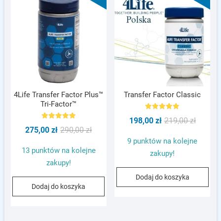
4Life Transfer Factor Plus™
Transfer Factor Classic
Tri-Factor™
Oceniono
Pierwot
Aktualn
198,00
zł
219,00
zł
5.00
Oceniono
na 5
Pierwotna
Aktualna
275,00
zł
290,00
zł
cena
cena
5.00
na 5
cena
cena
9 punktów na kolejne
wynosił
wynosi:
13 punktów na kolejne
wynosiła:
wynosi:
zakupy!
219,00 z
198,00 z
zakupy!
290,00 zł.
275,00 zł.
Dodaj do koszyka
Dodaj do koszyka