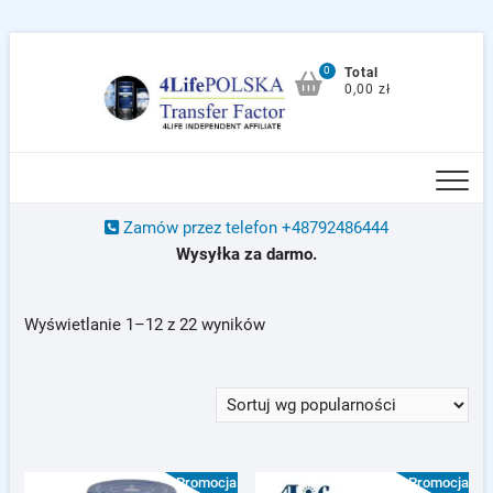
Skip
to
0
Total
0,00 zł
content
Zamów przez telefon +48792486444
Wysyłka za darmo.
Posortowane
Wyświetlanie 1–12 z 22 wyników
według
popularności
Promocja!
Promocja!