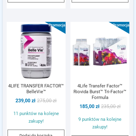
Promocja!
Promocja!
4LIFE TRANSFER FACTOR™
4Life Transfer Factor™
BelleVie™
Riovida Burst™ Tri-Factor™
Formula
Pierwotna
Aktualna
239,00
zł
275,00
zł
Pierwot
Aktualn
185,00
zł
235,00
zł
cena
cena
cena
cena
11 punktów na kolejne
wynosiła:
wynosi:
9 punktów na kolejne
wynosił
wynosi:
zakupy!
275,00 zł.
239,00 zł.
zakupy!
235,00 z
185,00 z
Dodaj do koszyka