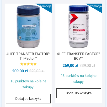
Promocja!
Promocja!
4LIFE TRANSFER FACTOR™
4LIFE TRANSFER FACTOR™
Tri-Factor™
BCV™
Pierwot
Aktualn
269,00
zł
339,00
zł
Oceniono
Pierwotna
Aktualna
209,00
zł
229,00
zł
cena
cena
5.00
na 5
13 punktów na kolejne
cena
cena
wynosił
wynosi:
10 punktów na kolejne
zakupy!
wynosiła:
wynosi:
339,00 z
269,00 z
zakupy!
229,00 zł.
209,00 zł.
Dodaj do koszyka
Dodaj do koszyka