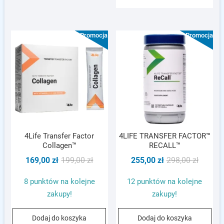
Promocja!
Promocja!
4Life Transfer Factor
4LIFE TRANSFER FACTOR™
Collagen™
RECALL™
Pierwotna
Aktualna
Pierwot
Aktualn
169,00
zł
199,00
zł
255,00
zł
298,00
zł
cena
cena
cena
cena
8 punktów na kolejne
12 punktów na kolejne
wynosiła:
wynosi:
wynosił
wynosi:
zakupy!
zakupy!
199,00 zł.
169,00 zł.
298,00 z
255,00 z
Dodaj do koszyka
Dodaj do koszyka