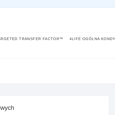
ARGETED TRANSFER FACTOR™
4LIFE OGÓLNA KOND
owych