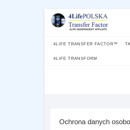
Skip
to
content
4LIFE TRANSFER FACTOR™
T
4LIFE TRANSFORM
Ochrona danych osob