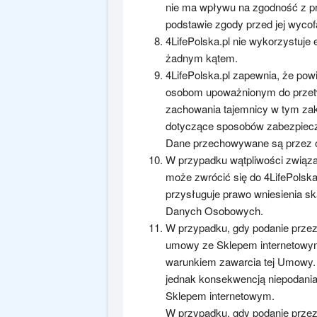
nie ma wpływu na zgodność z p
podstawie zgody przed jej wyco
4LifePolska.pl nie wykorzystuje 
żadnym kątem.
4LifePolska.pl zapewnia, że po
osobom upoważnionym do przetw
zachowania tajemnicy w tym zakr
dotyczące sposobów zabezpiecz
Dane przechowywane są przez ok
W przypadku wątpliwości związ
może zwrócić się do 4LifePolska.
przysługuje prawo wniesienia s
Danych Osobowych.
W przypadku, gdy podanie prze
umowy ze Sklepem internetowym
warunkiem zawarcia tej Umowy. 
jednak konsekwencją niepodani
Sklepem internetowym.
W przypadku, gdy podanie prze