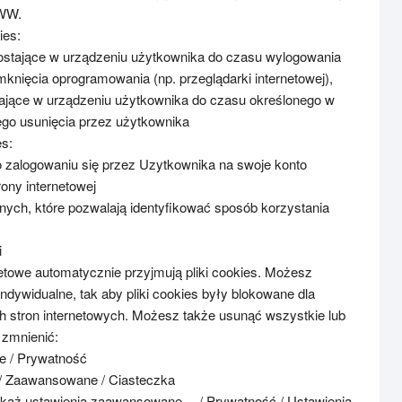
WWW.
ies:
ostające w urządzeniu użytkownika do czasu wylogowania
amknięcia oprogramowania (np. przeglądarki internetowej),
tające w urządzeniu użytkownika do czasu określonego w
nego usunięcia przez użytkownika
s:
o zalogowaniu się przez Uzytkownika na swoje konto
ony internetowej
ych, które pozwalają identyfikować sposób korzystania
i
etowe automatycznie przyjmują pliki cookies. Możesz
indywidualne, tak aby pliki cookies były blokowane dla
ch stron internetowych. Możesz także usunąć wszystkie lub
 zmnienić:
je / Prywatność
e / Zaawansowane / Ciasteczka
okaż ustawienia zaawansowane… / Prywatność / Ustawienia