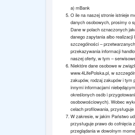
a) mBank
O ile na naszej stronie istniej
danych osobowych, prosimy o sp
Dane w polach oznaczonych jako
danego zapytania albo realizac
szczególności – przetwarzanych
przekazywania informacji handlo
naszej oferty, w tym – serwisowe
Niektóre dane osobowe w związk
www.4LifePolska.pl, w szczególn
zakupów, rodzaj zakupów i tym
innymi informacjami niebędącym
określonych osób i przygotowania 
osobowościowych). Wobec wykorz
celach profilowania, przysługuj
W zakresie, w jakim Państwo ud
przysługuje prawo do cofnięcia 
przeglądania w dowolnym momenc