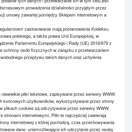
 podanie tych danych i przetwarzanie ich w tym celu jest
znesowym prowadzenia działalności przyjętym przez
izacji umowy zawartej pomiędzy Sklepem internetowym a
egulaminem zastosowanie mają postanowienia Kodeksu
prawa polskiego, a także prawa Unii Europejskiej, w
zenie Parlamentu Europejskiego i Rady (UE) 2016/679 z
wie ochrony osób fizycznych w związku z przetwarzaniem
swobodnego przepływu takich danych oraz uchylenia
 to niewielkie pliki tekstowe, zapisywane przez serwery WWW
h końcowych użytkowników, wykorzystywane przez strony
e w plikach cookies są odczytywane przez serwery WWW
stronami internetowymi. Pliki te najczęściej zawierają
trony internetowej z której pochodzą, czas przechowywania
yfrowane dane, uniemożliwające ich odczytanie przez osoby