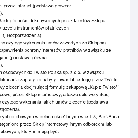
ści przez Internet (podstawa prawna:
).
 Bank płatności dokonywanych przez klientów Sklepu
zy użyciu instrumentów płatniczych
t. f) Rozporządzenia).
nk należytego wykonania umów zawartych ze Sklepem
zapewnienia ochrony interesów płatników w związku ze
jami (podstawa prawna:
).
h osobowych do Twisto Polska sp. z o.o. w związku
okonania zapłaty za nabyty towar lub usługę przez Twisto
y zlecenia obejmującej formułę zakupową „Kup z Twisto” i
owej przez Sklep internetowy, a także celu weryfikacji
należytego wykonania takich umów zlecenie (podstawa
rządzenia).
nych osobowych w celach określonych w ust. 3, Pani/Pana
ępnione przez Sklep internetowy innym odbiorcom lub
sobowych, którymi mogą być: