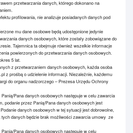
rawem przetwarzania danych, którego dokonano na
faniem.
efektu profilowania, nie analizuje posiadanych danych pod
wierzone mu dane osobowe będą udostępnione jedynie
arzania danych osobowych, które zostały zobowiązane do
esie. Tajemnica ta obejmuje również wszelkie informacje
enia powierzonych do przetwarzania danych osobowych.
res 5 lat.
anych z przetwarzaniem danych osobowych, każda osoba
pl z prośbą o udzielenie informacji. Niezależnie, każdemu
kargi do organu nadzorczego – Prezesa Urzędu Ochrony
z Panią/Pana danych osobowych następuje w celu zawarcia
, podanie przez Panią/Pana danych osobowych jest
Podanie danych osobowych w tej sytuacji jest dobrowolne,
a tych danych będzie brak możliwości zawarcia umowy ze
z Panią/Pana danych osobowych następuje w celu