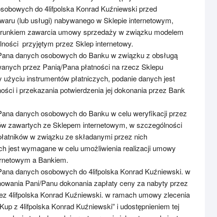
sobowych do 4lifpolska Konrad Kuźniewski przed
aru (lub usługi) nabywanego w Sklepie internetowym,
warunkiem zawarcia umowy sprzedaży w związku modelem
ności przyjętym przez Sklep internetowy.
Pana danych osobowych do Banku w związku z obsługą
wanych przez Panią/Pana płatności na rzecz Sklepu
y użyciu instrumentów płatniczych, podanie danych jest
ności i przekazania potwierdzenia jej dokonania przez Bank
Pana danych osobowych do Banku w celu weryfikacji przez
w zawartych ze Sklepem internetowym, w szczególności
płatników w związku ze składanymi przez nich
ch jest wymagane w celu umożliwienia realizacji umowy
ernetowym a Bankiem.
Pana danych osobowych do 4lifpolska Konrad Kuźniewski. w
owania Pani/Panu dokonania zapłaty ceny za nabyty przez
zez 4lifpolska Konrad Kuźniewski. w ramach umowy zlecenia
up z 4lifpolska Konrad Kuźniewski” i udostępnieniem tej