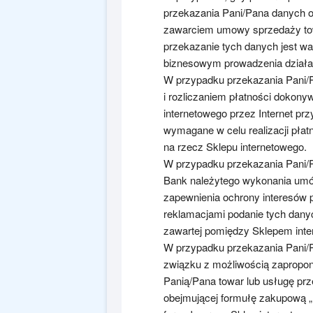
przekazania Pani/Pana danych o
zawarciem umowy sprzedaży tow
przekazanie tych danych jest 
biznesowym prowadzenia działal
W przypadku przekazania Pani/
i rozliczaniem płatności dokony
internetowego przez Internet prz
wymagane w celu realizacji płat
na rzecz Sklepu internetowego.
W przypadku przekazania Pani/
Bank należytego wykonania umó
zapewnienia ochrony interesów 
reklamacjami podanie tych dany
zawartej pomiędzy Sklepem int
W przypadku przekazania Pani/
związku z możliwością zapropon
Panią/Pana towar lub usługę pr
obejmującej formułę zakupową „K