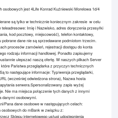
 osobowych jest 4Life Konrad Kuźniewski Morelowa 1d/4
ierane są tylko w technicznie koniecznym zakresie w celu
e teleadresowe: Imię i Nazwisko, adres doręczenia przesyłki
nia, kod pocztowy, miejscowość), telefon kontaktowy,
 pobrane dane nie są sprzedawane podmiotom trzecim.
ch procesów zamówień, rejestracji dostępu do konta
nego rodzaju informacji handlowej. Ponadto zapisujemy
ustannie ulepszać naszą ofertę. W naszych plikach Server
, które Państwa przeglądarka z przyczyn technicznych
ą to następujące informacje: Typ/wersja przeglądarki,
URL (wcześniej odwiedzona strona), Nazwa hosta
zapytania serwera.Spersonalizowany zapis wyżej
e. Nie ma miejsca połączenie tych danych z innymi
a danymi osobowymi.
ani/Pana dane osobowe w następujących celach:
h osobowych do mBank w związku z:
zecz Sklepu internetowego usługi udostępnienia