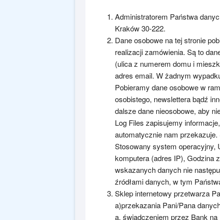
Administratorem Państwa danych
Kraków 30-222.
Dane osobowe na tej stronie pob
realizacji zamówienia. Są to dan
(ulica z numerem domu i mieszka
adres email. W żadnym wypadku
Pobieramy dane osobowe w rama
osobistego, newslettera bądź in
dalsze dane nieosobowe, aby nie
Log Files zapisujemy informacje
automatycznie nam przekazuje. S
Stosowany system operacyjny, 
komputera (adres IP), Godzina 
wskazanych danych nie następuj
źródłami danych, w tym Państw
Sklep internetowy przetwarza P
a)przekazania Pani/Pana danyc
a. świadczeniem przez Bank na r