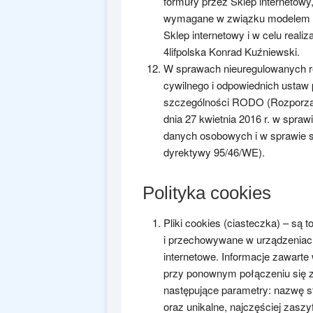
formuły przez Sklep internetowy,
wymagane w związku modelem bi
Sklep internetowy i w celu real
4lifpolska Konrad Kuźniewski.
W sprawach nieuregulowanych r
cywilnego i odpowiednich ustaw 
szczególności RODO (Rozporząd
dnia 27 kwietnia 2016 r. w spra
danych osobowych i w sprawie 
dyrektywy 95/46/WE).
Polityka cookies
Pliki cookies (ciasteczka) – są
i przechowywane w urządzeniac
internetowe. Informacje zawart
przy ponownym połączeniu się ze 
następujące parametry: nazwę s
oraz unikalne, najczęściej zasz