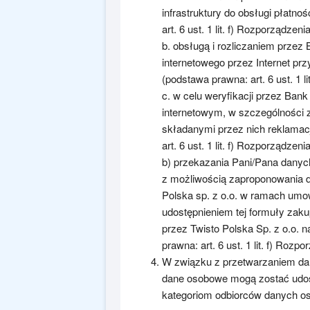
infrastruktury do obsługi płatno
art. 6 ust. 1 lit. f) Rozporządzenia
b. obsługą i rozliczaniem przez
internetowego przez Internet pr
(podstawa prawna: art. 6 ust. 1 li
c. w celu weryfikacji przez Ba
internetowym, w szczególności 
składanymi przez nich reklamac
art. 6 ust. 1 lit. f) Rozporządzenia
b) przekazania Pani/Pana danyc
z możliwością zaproponowania d
Polska sp. z o.o. w ramach umow
udostępnieniem tej formuły zakup
przez Twisto Polska Sp. z o.o. 
prawna: art. 6 ust. 1 lit. f) Rozpo
W związku z przetwarzaniem da
dane osobowe mogą zostać udost
kategoriom odbiorców danych o