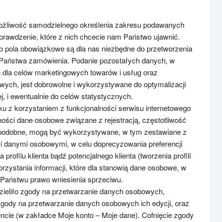
e możliwość samodzielnego określenia zakresu podawanych
rawdzenie, które z nich chcecie nam Państwo ujawnić.
 pola obowiązkowe są dla nas niezbędne do przetworzenia
ji Państwa zamówienia. Podanie pozostałych danych, w
 dla celów marketingowych towarów i usług oraz
wych, jest dobrowolne i wykorzystywane do optymalizacji
j, i ewentualnie do celów statystycznych.
u z korzystaniem z funkcjonalności serwisu internetowego
ości dane osobowe związane z rejestracją, częstotliwość
 podobne, mogą być wykorzystywane, w tym zestawiane z
i danymi osobowymi, w celu doprecyzowania preferencji
profilu klienta bądź potencjalnego klienta (tworzenia profili
ystania informacji, które dla stanowią dane osobowe, w
e Państwu prawo wniesienia sprzeciwu.
zieliło zgody na przetwarzanie danych osobowych,
zgody na przetwarzanie danych osobowych ich edycji, oraz
ie (w zakładce Moje konto – Moje dane). Cofnięcie zgody