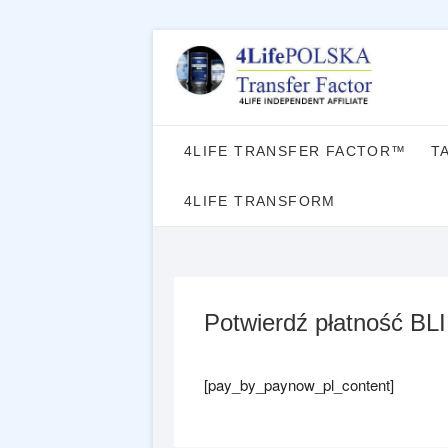
Skip
to
content
4LIFE TRANSFER FACTOR™
T
4LIFE TRANSFORM
Potwierdź płatność BLI
[pay_by_paynow_pl_content]