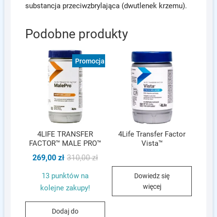
substancja przeciwzbrylająca (dwutlenek krzemu).
Podobne produkty
Promocja!
4LIFE TRANSFER
4Life Transfer Factor
FACTOR™ MALE PRO™
Vista™
Pierwotna
Aktualna
269,00
zł
310,00
zł
cena
cena
wynosiła:
wynosi:
13 punktów na
Dowiedz się
310,00 zł.
269,00 zł.
więcej
kolejne zakupy!
Dodaj do