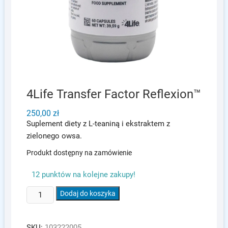
4Life Transfer Factor Reflexion™
250,00
zł
Suplement diety z L-teaniną i ekstraktem z
zielonego owsa.
Produkt dostępny na zamówienie
12 punktów na kolejne zakupy!
ilość
Dodaj do koszyka
4Life
Transfer
SKU:
103222005