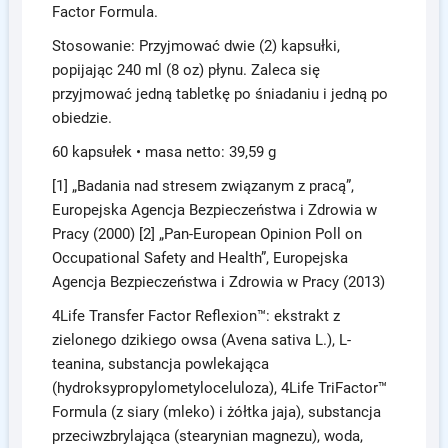
Factor Formula.
Stosowanie: Przyjmować dwie (2) kapsułki,
popijając 240 ml (8 oz) płynu. Zaleca się
przyjmować jedną tabletkę po śniadaniu i jedną po
obiedzie.
60 kapsułek • masa netto: 39,59 g
[1] „Badania nad stresem związanym z pracą”,
Europejska Agencja Bezpieczeństwa i Zdrowia w
Pracy (2000) [2] „Pan-European Opinion Poll on
Occupational Safety and Health”, Europejska
Agencja Bezpieczeństwa i Zdrowia w Pracy (2013)
4Life Transfer Factor Reflexion™: ekstrakt z
zielonego dzikiego owsa (Avena sativa L.), L-
teanina, substancja powlekająca
(hydroksypropylometyloceluloza), 4Life TriFactor™
Formula (z siary (mleko) i żółtka jaja), substancja
przeciwzbrylająca (stearynian magnezu), woda,